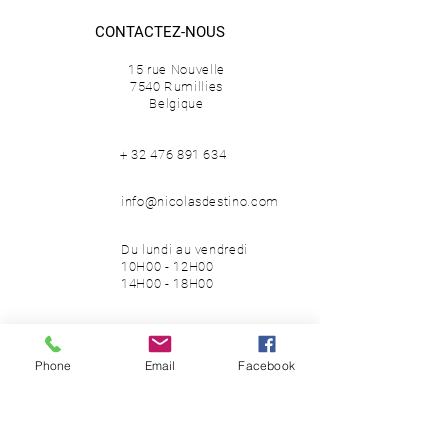
POIDS –
4 kg
CONTACTEZ-NOUS
MATÉRIAUX –
aluminium peint à la
main
15 rue Nouvelle
ÉDITION –
2019
7540 Rumillies
Belgique
+
32 476 891 634
info@nicolasdestino.com
Du lundi au vendredi
10H00 - 12H00
14H00 - 18H00
SUIVEZ-NOUS
Phone
Email
Facebook
Facebook