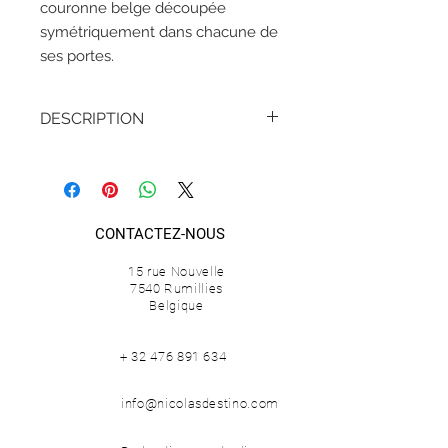
couronne belge découpée
symétriquement dans chacune de
ses portes.
DESCRIPTION
HAUTEUR -
100 cm / 39,4 in
LARGEUR -
140 cm / 55,1 in
PROFONDEUR -
35 cm / 13,8 in
POIDS -
50 kg
CONTACTEZ-NOUS
MATÉRIAUX -
bois laqué, acier peint
époxy
15 rue Nouvelle
ÉDITION -
2014
7540 Rumillies
Belgique
+
32 476 891 634
info@nicolasdestino.com