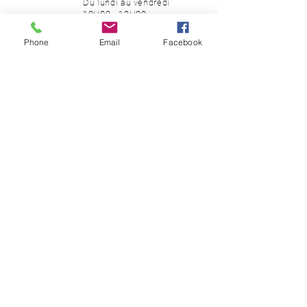
Du lundi au vendredi
10H00 - 12H00
14H00 - 18H00
Phone
Email
Facebook
SUIVEZ-NOUS
Facebook
Instagram
Pinterest
NEWSLETTER