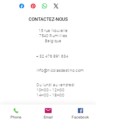
LARGEUR -
42 cm / 16,5 in
PROFONDEUR -
44 cm / 17,3 in
POIDS -
8 kg
CONTACTEZ-NOUS
MATÉRIAUX -
Acier peint époxy
ÉDITION -
2015
15 rue Nouvelle
7540 Rumillies
Belgique
+
32 476 891 634
info@nicolasdestino.com
Du lundi au vendredi
10H00 - 12H00
14H00 - 18H00
Phone
Email
Facebook
SUIVEZ-NOUS
Facebook