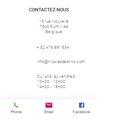
POIDS –
6 kg
CONTACTEZ-NOUS
MATÉRIAUX –
acier peint époxy,
coton
15 rue Nouvelle
ÉDITION –
2008
7540 Rumillies
Belgique
+
32 476 891 634
info@nicolasdestino.com
Du lundi au vendredi
10H00 - 12H00
14H00 - 18H00
SUIVEZ-NOUS
Phone
Email
Facebook
Facebook