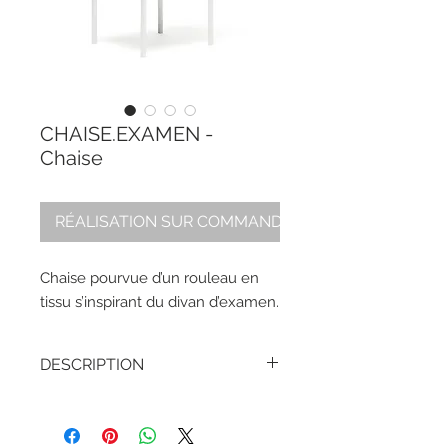
CHAISE.EXAMEN -
Chaise
RÉALISATION SUR COMMANDE
Chaise pourvue d’un rouleau en
tissu s’inspirant du divan d’examen.
DESCRIPTION
HAUTEUR –
84 cm / 33 in
LARGEUR –
42 cm / 16,5 in
PROFONDEUR –
52 cm / 20,5 in