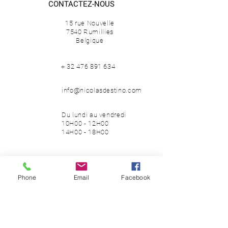
CONTACTEZ-NOUS
MATÉRIAU -
bois laqué
ÉDITION -
2014
15 rue Nouvelle
7540 Rumillies
Belgique
+
32 476 891 634
info@nicolasdestino.com
Du lundi au vendredi
10H00 - 12H00
14H00 - 18H00
SUIVEZ-NOUS
Phone
Email
Facebook
Facebook
Instagram