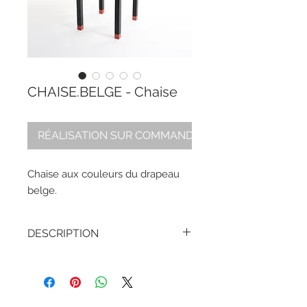
CHAISE.BELGE - Chaise
RÉALISATION SUR COMMANDE
Chaise aux couleurs du drapeau
belge.
DESCRIPTION
HAUTEUR -
88 cm / 34,6 in
LARGEUR -
40 cm / 15,7 in
PROFONDEUR -
45 cm / 17,7 in
POIDS -
4 kg